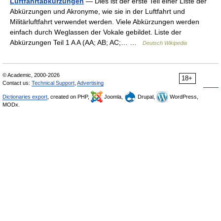
Luftfahrtabkürzungen
— Dies ist der erste Teil einer Liste der
Abkürzungen und Akronyme, wie sie in der Luftfahrt und
Militärluftfahrt verwendet werden. Viele Abkürzungen werden
einfach durch Weglassen der Vokale gebildet. Liste der
Abkürzungen Teil 1 A A (AA; AB; AC;… …
Deutsch Wikipedia
© Academic, 2000-2026
18+
Contact us:
Technical Support
,
Advertising
Dictionaries export
, created on PHP,
Joomla,
Drupal,
WordPress,
MODx.