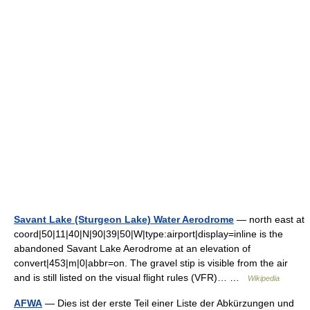
Savant Lake (Sturgeon Lake) Water Aerodrome
— north east at
coord|50|11|40|N|90|39|50|W|type:airport|display=inline is the
abandoned Savant Lake Aerodrome at an elevation of
convert|453|m|0|abbr=on. The gravel stip is visible from the air
and is still listed on the visual flight rules (VFR)… …
Wikipedia
AFWA
— Dies ist der erste Teil einer Liste der Abkürzungen und