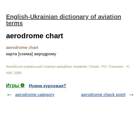
English-Ukrainian dictionary of aviation
terms
aerodrome chart
aerodrome chart
карта [схема] аеродрому
Англійсько-український словник авіаційних термінів / Уклад.: Р.О. Гільченко. - К.:
НАУ
.
2009
.
Игры ⚽
Нужна курсовая?
aerodrome category
aerodrome check point